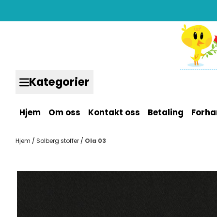
Hopp til innhold
Kategorier
Hjem
Om oss
Kontakt oss
Betaling
Forha
Hjem
/
Solberg stoffer
/
Ola 03