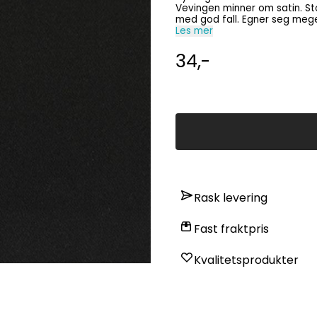
Vevingen minner om satin. Sto
med god fall. Egner seg mege
Prisen er oppgitt for 10 cm. Ønsker
Les mer
meter igjen
34,-
Rask levering
Fast fraktpris
Kvalitetsprodukter