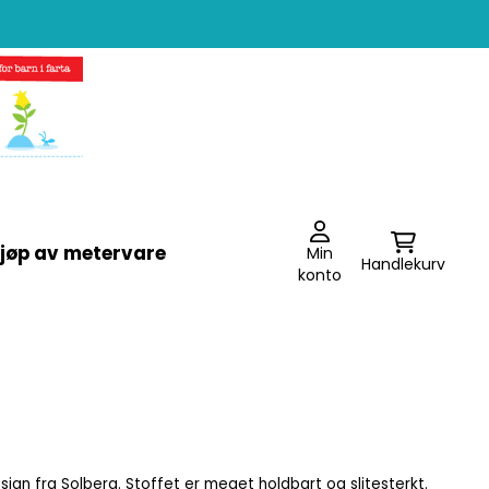
jøp av metervare
Min
Handlekurv
konto
sign fra Solberg. Stoffet er meget holdbart og slitesterkt.