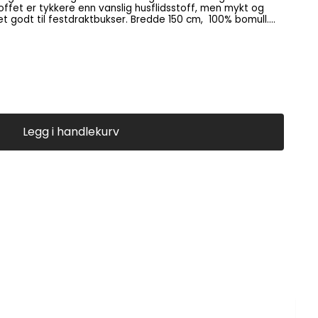
ffet er tykkere enn vanslig husflidsstoff, men mykt og
t godt til festdraktbukser. Bredde 150 cm, 100% bomull.
 du f.eks. 1 meter, klikker du 10 ganger. OBS Ca 1,8
Legg i handlekurv