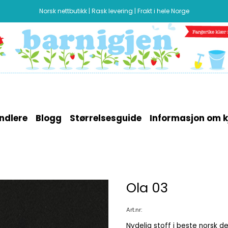
Norsk nettbutikk | Rask levering | Frakt i hele Norge
ndlere
Blogg
Størrelsesguide
Informasjon om k
Ola 03
Art.nr:
Nydelig stoff i beste norsk de