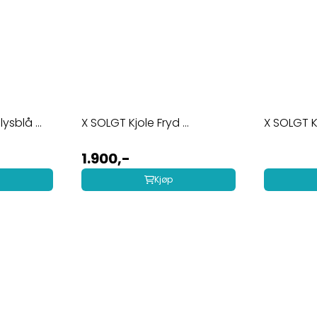
ysblå ...
X SOLGT Kjole Fryd ...
X SOLGT K
1.900,-
Kjøp