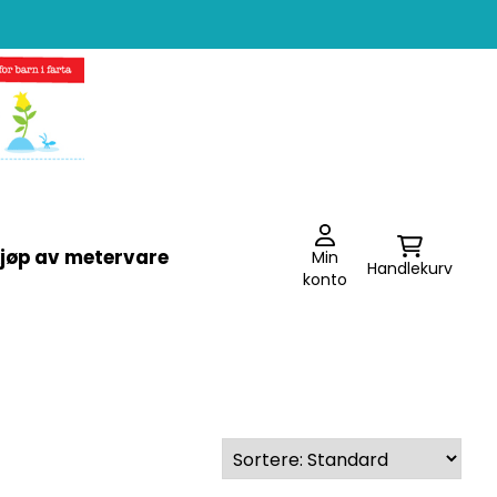
jøp av metervare
Min
Handlekurv
konto