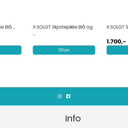
 Blå ...
X SOLGT Skjortejakke Blå og
X SOLGT Sk
...
1.700,-
Kjøp
Info