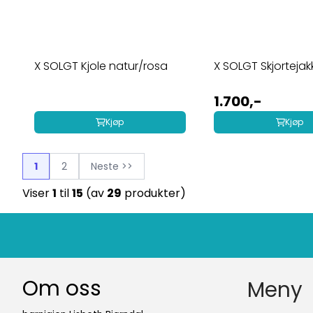
X SOLGT Kjole natur/rosa
X SOLGT Skjortejakke
1.700,-
Kjøp
Kjøp
1
2
Neste >>
Viser
1
til
15
(av
29
produkter)
Om oss
Meny