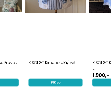
jakke Frøya ...
X SOLGT Kimono blå/hvit
X SOLGT K
...
1.900,-
Kjøp