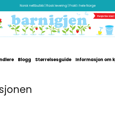
Norsk nettbutikk | Rask levering | Frakt i hele Norge
ndlere
Blogg
Størrelsesguide
Informasjon om k
ksjonen