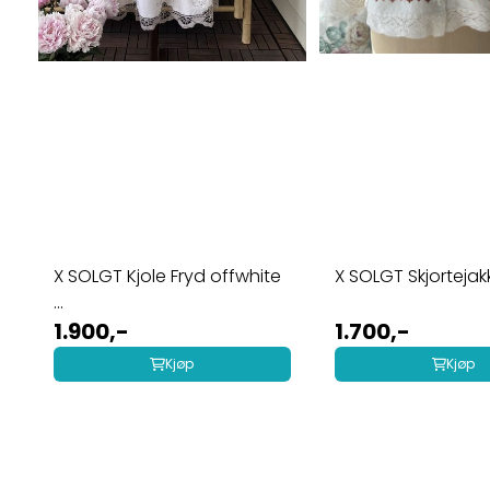
X SOLGT Kjole Fryd offwhite
X SOLGT Skjorte
...
1.900,-
1.700,-
Kjøp
Kjøp