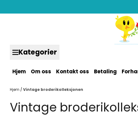
Hopp til innhold
Kategorier
Hjem
Om oss
Kontakt oss
Betaling
Forha
Hjem
/
Vintage broderikolleksjonen
Vintage broderikolle