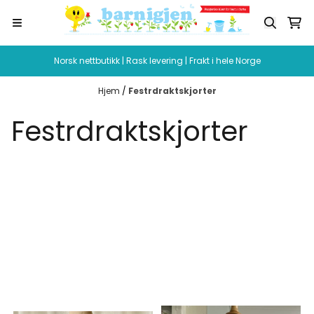
Hopp til innhold
Norsk nettbutikk | Rask levering | Frakt i hele Norge
Hjem
/
Festrdraktskjorter
Festrdraktskjorter