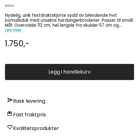
Art.nr:
Nydelig, unik festdraktskjorte sydd av blendende hvit
bomullsduk med utsøkte hardangerbroderier. Passer til small.
Mål: Overvidde 112 cm, hel lengde fra skulder 57 cm og
ermelangde inklusiv mansjett 57 cm. Vaskes på 40 grader
Les mer
med vrangen ut, for hånd eller i vaskepose. Brosjen følger
ikke med. Kun denne ene, så den blir du alene om!
1.750,-
Legg i handlekurv
Rask levering
Fast fraktpris
Kvalitetsprodukter