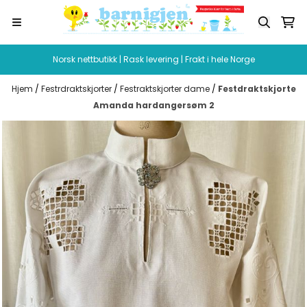
Hopp til innhold
Norsk nettbutikk | Rask levering | Frakt i hele Norge
Hjem
/
Festrdraktskjorter
/
Festraktskjorter dame
/
Festdraktskjorte
Amanda hardangersøm 2