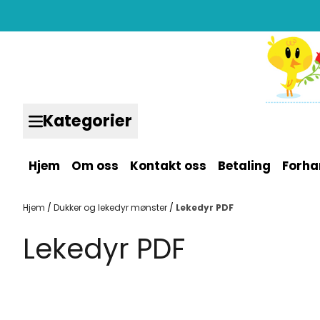
Hopp til innhold
Kategorier
Hjem
Om oss
Kontakt oss
Betaling
Forha
Hjem
/
Dukker og lekedyr mønster
/
Lekedyr PDF
Lekedyr PDF