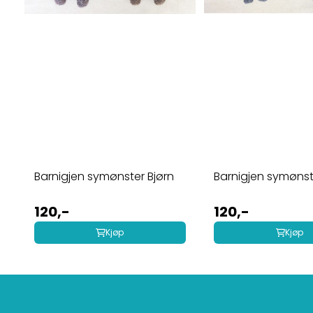
Barnigjen symønster Bjørn
Barnigjen symønster
120,-
120,-
Kjøp
Kjøp