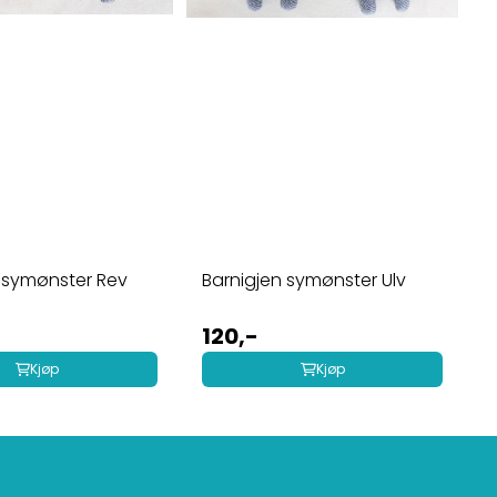
 symønster Rev
Barnigjen symønster Ulv
120,-
Kjøp
Kjøp