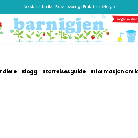
Norsk nettbutikk | Rask levering | Frakt i hele Norge
ndlere
Blogg
Størrelsesguide
Informasjon om k