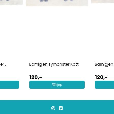
 ...
Barnigjen symønster Katt
Barnigjen
120,-
120,-
Kjøp