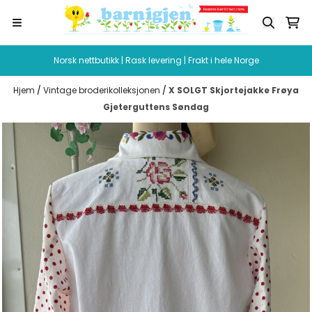
Hopp til innhold
Norsk nettbutikk | Rask levering | Frakt i hele Norge
Hjem
/
Vintage broderikolleksjonen
/
X SOLGT Skjortejakke Frøya
Gjeterguttens Søndag