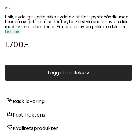
Art.nr:
Unik, nydelig skjortejakke sydd av et flott pyntehåndle med
broderi av gutt som spiller fløyte. Forstykkene er av en duk
med søte rosebroderier. Ermene er av en prikkete duk i lin.
Skjortejakken er pyntet med vintage blonder og kanppene
Les mer
er originale fra 50-taller. Bomull og lin. Passer til ca str
medium, men sjekk målene: Overvidde 107 cm, hel lengde fra
1.700,-
skulder 61 cm og ermelengde 57 cm. Vaskes på 40 grader
for hånd eller i vaskepose med vrangen ut. Kun denne ene,
så den blir du alene om!
Legg i handlekurv
Rask levering
Fast fraktpris
Kvalitetsprodukter