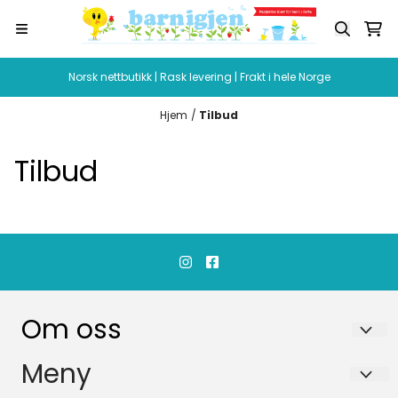
Hopp til innhold
Norsk nettbutikk | Rask levering | Frakt i hele Norge
Hjem
/
Tilbud
Tilbud
Om oss
barnigjen Lisbeth Bjørndal
Meny
Blåstjerneveien 22