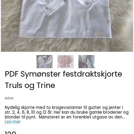
PDF Symønster festdraktskjorte
Truls og Trine
Art.nr:
Nydelig skjorte med to kragevarianter til gutter og jenter i
str. 2, 4, 6, 8, 10 og 12 år. Her kan du bruke gamle broderier og
blonder til pynt. Mønsteret er en forenklet utgave av den
klassiske bunadskjorta. Vanskelighetsgrad enkel til middels.
Les mer
Du får alle størrelser på samme ark.