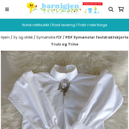
Hopp til innhold
Norsk nettbutikk | Rask levering | Frakt i hele Norge
Hjem
/
Sy og strikk
/
Symønstre PDF
/
PDF Symønster festdraktskjorte
Truls og Trine