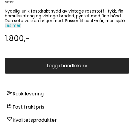
Art.nr:
Nydelig, unik festdrakt sydd av vintage rosestoff i tykk, fin
bomullssateng og vintage broderi, pyntet med fine bånd.
Den søte vesken følger med. Passer til ca 4-5 år, men sjekk
målene: Overvidde 64 cm, skjørtelengde 62 cm og hel
Les mer
lengde fra skulder 83 cm. Drakten bør renses. Kun denne ene,
så den blir du alene om!
1.800,-
Legg i handlekurv
Rask levering
Fast fraktpris
Kvalitetsprodukter