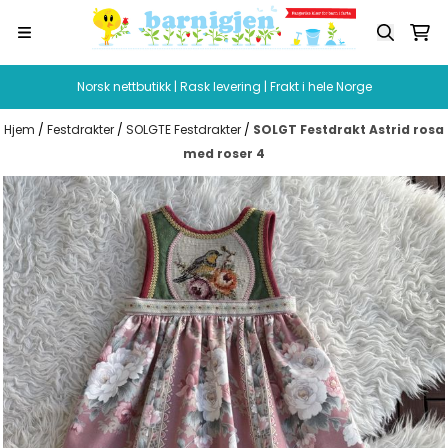
Hopp til innhold
Norsk nettbutikk | Rask levering | Frakt i hele Norge
Hjem
/
Festdrakter
/
SOLGTE Festdrakter
/
SOLGT Festdrakt Astrid rosa
med roser 4