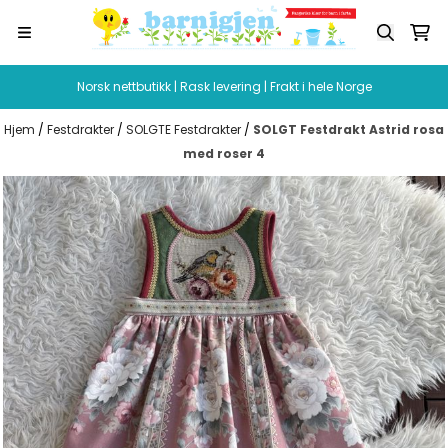
Hopp til innhold
Norsk nettbutikk | Rask levering | Frakt i hele Norge
Hjem
/
Festdrakter
/
SOLGTE Festdrakter
/
SOLGT Festdrakt Astrid rosa
med roser 4