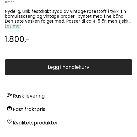
Art.nr:
Nydelig, unik festdrakt sydd av vintage rosestoff i tykk, fin
bomullssateng og vintage broderi, pyntet med fine bånd.
Den søte vesken følger med. Passer til ca 4-5 år, men sjekk
målene: Overvidde 64 cm, skjørtelengde 62 cm og hel
Les mer
lengde fra skulder 83 cm. Drakten bør renses. Kun denne ene,
så den blir du alene om!
1.800,-
Legg i handlekurv
Rask levering
Fast fraktpris
Kvalitetsprodukter