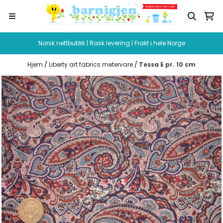
Hopp til innhold
Norsk nettbutikk | Rask levering | Frakt i hele Norge
Hjem
/
Liberty art fabrics metervare
/
Tessa E pr. 10 cm