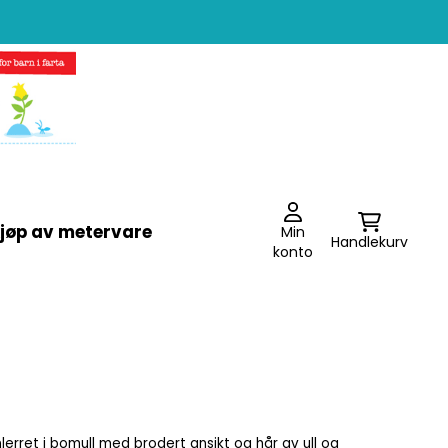
jøp av metervare
Min
Handlekurv
konto
erret i bomull med brodert ansikt og hår av ull og