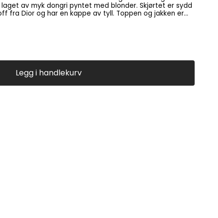
r laget av myk dongri pyntet med blonder. Skjørtet er sydd
off fra Dior og har en kappe av tyll. Toppen og jakken er
 med fine knapper. Trusen er laget av engelsk blonde. Den
av ull og silk/mohair. Skoene er laget av skinn. Bamsen Tino
de farger. Dukken leveres med en pose til
ull med patchwork og broderi. Det finnes kun en av denne
r 40 cm.
Legg i handlekurv