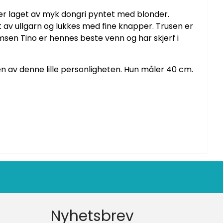
 er laget av myk dongri pyntet med blonder.
et av ullgarn og lukkes med fine knapper. Trusen er
amsen Tino er hennes beste venn og har skjerf i
n av denne lille personligheten. Hun måler 40 cm.
Nyhetsbrev