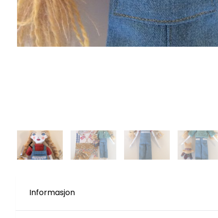
Informasjon