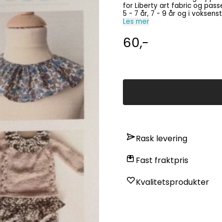
for Liberty art fabric og passe
5 - 7 år, 7 - 9 år og i voksenstørrelse. Stoffforbruk 6 mnd - 4 år = 10 c
voksen = 15 cm.
Les mer
60,-
Rask levering
Fast fraktpris
Kvalitetsprodukter