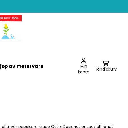
jøp av metervare
Min
Handlekurv
konto
ål til vår populære krage Cute. Designet er spesielt laget