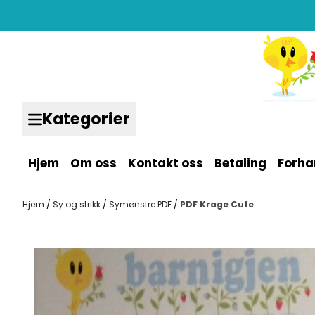
Hopp til innhold
Kategorier
Hjem
Om oss
Kontakt oss
Betaling
Forha
Hjem
/
Sy og strikk
/
Symønstre PDF
/
PDF Krage Cute