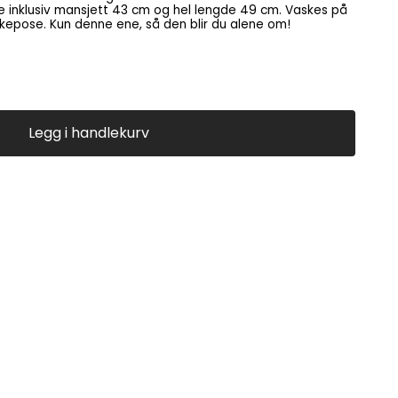
lusiv mansjett 43 cm og hel lengde 49 cm. Vaskes på
40 grader for hånd eller i vaskepose. Kun denne ene, så den blir du alene om!
Legg i handlekurv