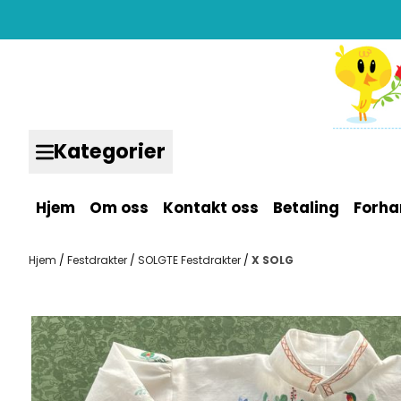
Hopp til innhold
Kategorier
Hjem
Om oss
Kontakt oss
Betaling
Forha
Hjem
/
Festdrakter
/
SOLGTE Festdrakter
/
X SOLG