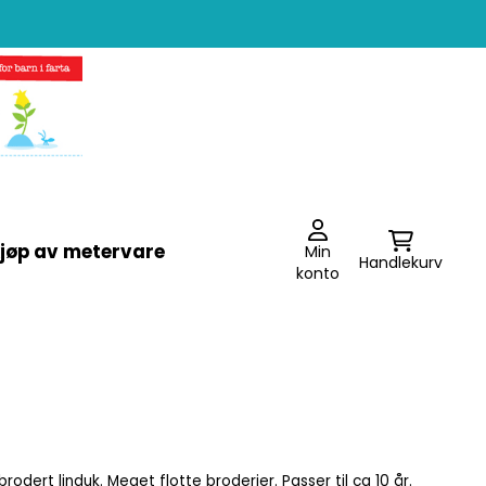
jøp av metervare
Min
Handlekurv
konto
brodert linduk. Meget flotte broderier. Passer til ca 10 år.