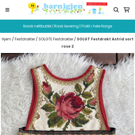
Hopp til innhold
Norsk nettbutikk | Rask levering | Frakt i hele Norge
Hjem
/
Festdrakter
/
SOLGTE Festdrakter
/
SOLGT Festdrakt Astrid sort
rose 2