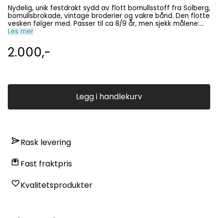
Nydelig, unik festdrakt sydd av flott bomullsstoff fra Solberg,
bomullsbrokade, vintage broderier og vakre bånd. Den flotte
vesken følger med. Passer til ca 8/9 år, men sjekk målene:
Overvidde 72 cm, skjørtelengde 76 cm og hel lengde fra
Les mer
skulder 102 cm. Drakten bør renses. Det finnes en til i str. 78
år.
2.000,-
Legg i handlekurv
Rask levering
Fast fraktpris
Kvalitetsprodukter