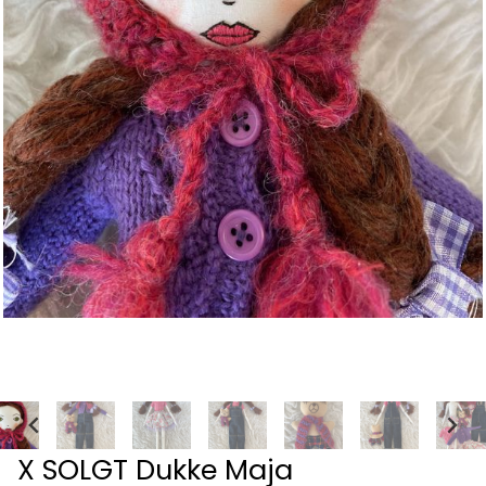
X SOLGT Dukke Maja