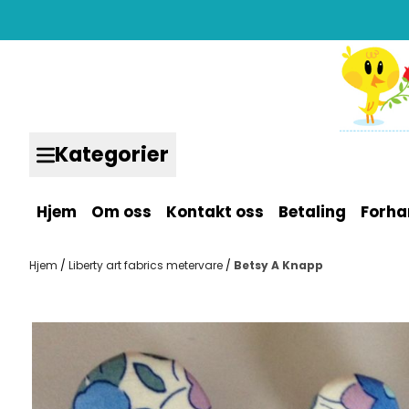
Hopp til innhold
Kategorier
Hjem
Om oss
Kontakt oss
Betaling
Forha
Hjem
/
Liberty art fabrics metervare
/
Betsy A Knapp