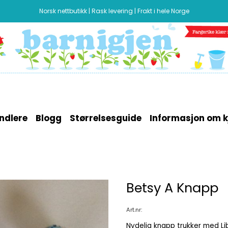
Norsk nettbutikk | Rask levering | Frakt i hele Norge
ndlere
Blogg
Størrelsesguide
Informasjon om k
Betsy A Knapp
Art.nr:
Nydelig knapp trukker med Li