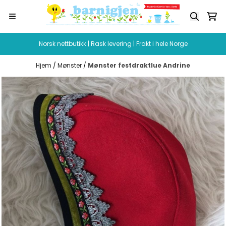
Hopp til innhold
Norsk nettbutikk | Rask levering | Frakt i hele Norge
Hjem
/
Mønster
/
Mønster festdraktlue Andrine